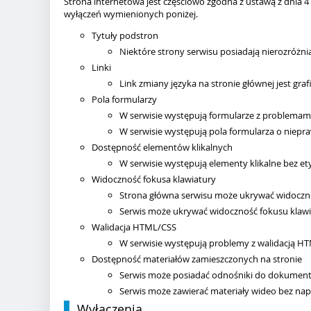
Strona internetowa jest częściowo zgodna z ustawą z dnia 4
wyłączeń wymienionych poniżej.
Tytuły podstron
Niektóre strony serwisu posiadają nierozróżnia
Linki
Link zmiany języka na stronie głównej jest graf
Pola formularzy
W serwisie występują formularze z problemami 
W serwisie występują pola formularza o niepra
Dostępność elementów klikalnych
W serwisie występują elementy klikalne bez et
Widoczność fokusa klawiatury
Strona główna serwisu może ukrywać widoczno
Serwis może ukrywać widoczność fokusu klawi
Walidacja HTML/CSS
W serwisie występują problemy z walidacją H
Dostępność materiałów zamieszczonych na stronie
Serwis może posiadać odnośniki do dokumentó
Serwis może zawierać materiały wideo bez nap
Wyłączenia