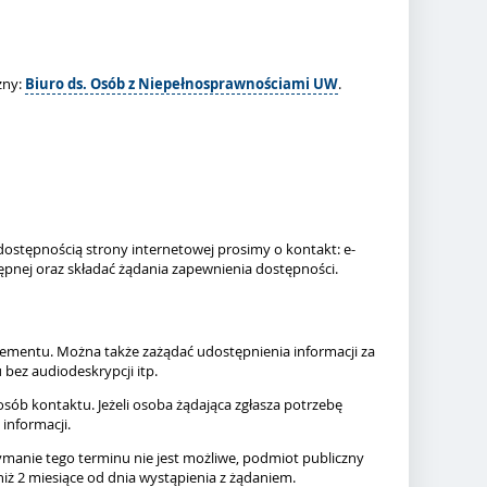
zny:
Biuro ds. Osób z Niepełnosprawnościami UW
.
ostępnością strony internetowej prosimy o kontakt: e-
ępnej oraz składać żądania zapewnienia dostępności.
elementu. Można także zażądać udostępnienia informacji za
bez audiodeskrypcji itp.
osób kontaktu. Jeżeli osoba żądająca zgłasza potrzebę
informacji.
zymanie tego terminu nie jest możliwe, podmiot publiczny
iż 2 miesiące od dnia wystąpienia z żądaniem.