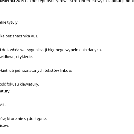
 kwietnia 2019 r. o dostępności cyfrowej stron internetowych i aplikacji 
lne tytuły.
iką bez znacznika ALT.
dot. właściwej sygnalizacji błędnego wypełnienia danych.
widłowej etykiecie.
ykiet lub jednoznacznych tekstów linków.
ść fokusu klawiatury.
atury.
TML.
w, które nie są dostępne.
isów.