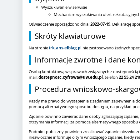
Wyszukiwanie w serwisie
Mechanizm wyszukiwania ofert rekrutacyjnych 
Oświadczenie sporządzono dnia:
2022-07-19
. Deklarację s
Skróty klawiaturowe
Na stronie
irk.ans-elblag.pl
nie zastosowano żadnych specj
Informacje zwrotne i dane ko
Osobą kontaktową w sprawach związanych z dostępnością te
mail:
dostepnosc.cyfrowa@uw.edu.pl
, telefon
22 55 24 21
Procedura wnioskowo-skarg
Każdy ma prawo do wystąpienia z żądaniem zapewnienia dostę
pomocą alternatywnego sposobu dostępu, na przykład przez
Żądanie powinno zawierać dane osoby zgłaszającej żądanie, 
otrzymania informacji za pomocą alternatywnego sposobu do
Podmiot publiczny powinien zrealizować żądanie niezwłocznie
niezwłocznie informuje o tym wnoszącego żądanie, kiedy rea