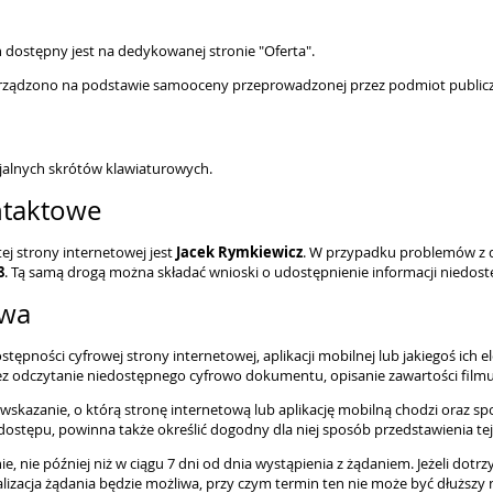
dostępny jest na dedykowanej stronie "Oferta".
porządzono na podstawie samooceny przeprowadzonej przez podmiot public
alnych skrótów klawiaturowych.
ntaktowe
j strony internetowej jest
Jacek Rymkiewicz
. W przypadku problemów z d
8
. Tą samą drogą można składać wnioski o udostępnienie informacji niedost
owa
pności cyfrowej strony internetowej, aplikacji mobilnej lub jakiegoś ich 
 odczytanie niedostępnego cyfrowo dokumentu, opisanie zawartości filmu 
wskazanie, o którą stronę internetową lub aplikację mobilną chodzi oraz sp
stępu, powinna także określić dogodny dla niej sposób przedstawienia tej 
, nie później niż w ciągu 7 dni od dnia wystąpienia z żądaniem. Jeżeli dotr
lizacja żądania będzie możliwa, przy czym termin ten nie może być dłuższy n